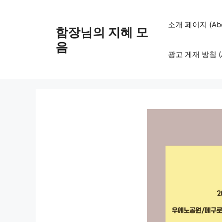
컨
텐
소개 페이지 (Abo
함장님의 지혜 모
츠
로
음
광고 게재 방침 (Adv
건
너
뛰
기