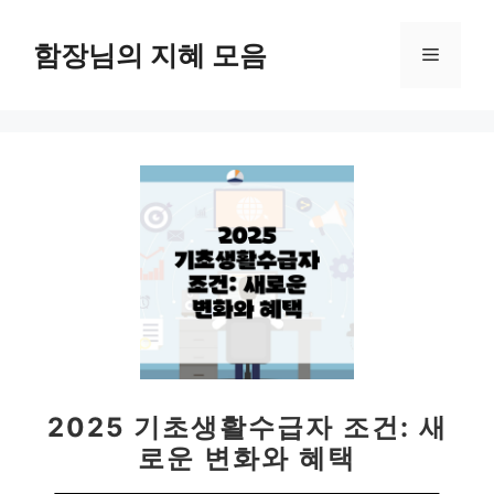
컨
텐
함장님의 지혜 모음
메
츠
로
뉴
건
너
뛰
기
2025 기초생활수급자 조건: 새
로운 변화와 혜택