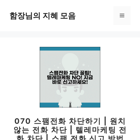
컨
텐
함장님의 지혜 모음
메
츠
로
뉴
건
너
뛰
기
070 스팸전화 차단하기 | 원치
않는 전화 차단 | 텔레마케팅 전
화 차단 | 스팸 전화 신고 방법