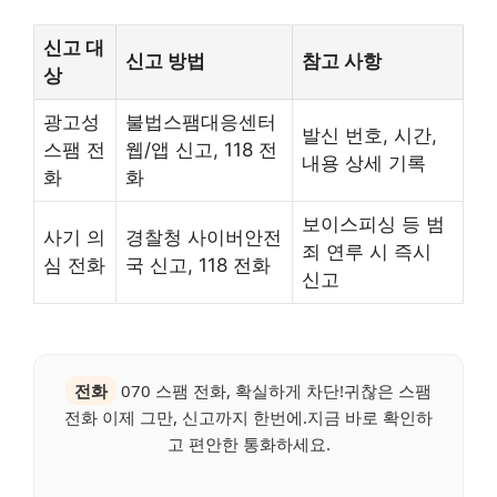
신고 대
신고 방법
참고 사항
상
광고성
불법스팸대응센터
발신 번호, 시간,
스팸 전
웹/앱 신고, 118 전
내용 상세 기록
화
화
보이스피싱 등 범
사기 의
경찰청 사이버안전
죄 연루 시 즉시
심 전화
국 신고, 118 전화
신고
전화
070 스팸 전화, 확실하게 차단!귀찮은 스팸
전화 이제 그만, 신고까지 한번에.지금 바로 확인하
고 편안한 통화하세요.