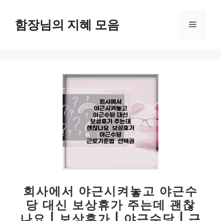
컨
텐
함장님의 지혜 모음
메
츠
로
뉴
건
너
뛰
기
회사에서 야근시켜놓고 야근수
당 대신 보상휴가 주는데 괜찮
나요 | 보상휴가 | 야근수당 | 근