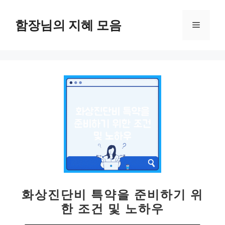
컨
텐
함장님의 지혜 모음
메
츠
로
뉴
건
너
뛰
기
화상진단비 특약을 준비하기 위
한 조건 및 노하우