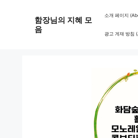
컨
텐
소개 페이지 (Abo
함장님의 지혜 모
츠
로
음
광고 게재 방침 (Adv
건
너
뛰
기