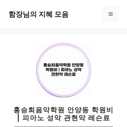
컨
텐
함장님의 지혜 모음
메
츠
로
뉴
건
너
뛰
기
홍승희음악학원 안양동 학원비
| 피아노 성악 관현악 레슨료