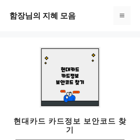
컨
텐
함장님의 지혜 모음
메
츠
로
뉴
건
너
뛰
기
현대카드 카드정보 보안코드 찾
기