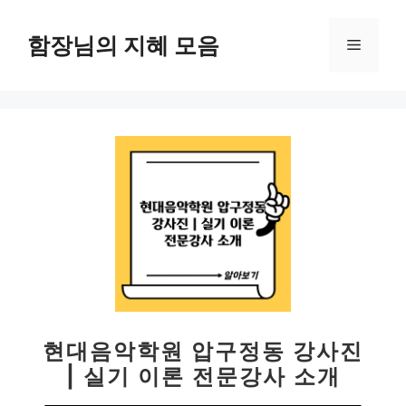
컨
텐
함장님의 지혜 모음
메
츠
로
뉴
건
너
뛰
기
현대음악학원 압구정동 강사진
| 실기 이론 전문강사 소개