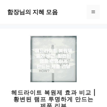
컨
텐
함장님의 지혜 모음
메
츠
로
뉴
건
너
뛰
기
헤드라이트 복원제 효과 비교 |
황변된 램프 투명하게 만드는
제품 리뷰