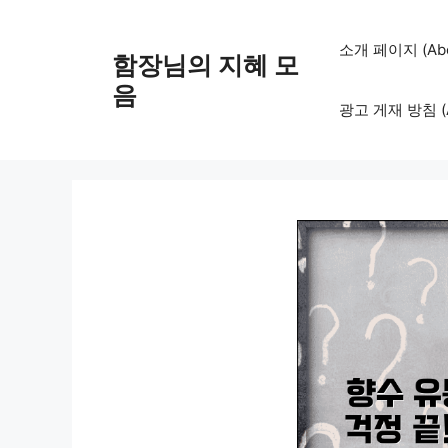
컨
텐
소개 페이지 (Abo
함장님의 지혜 모
츠
로
음
광고 게재 방침 (Adv
건
너
뛰
기