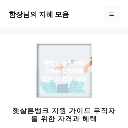
컨
텐
함장님의 지혜 모음
메
츠
로
뉴
건
너
뛰
기
햇살론뱅크 지원 가이드 무직자
를 위한 자격과 혜택