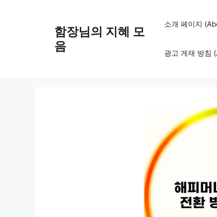
컨
텐
소개 페이지 (Abo
함장님의 지혜 모
츠
로
음
광고 게재 방침 (Adv
건
너
뛰
기