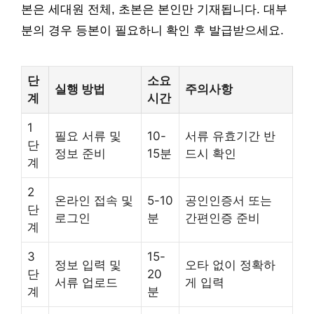
본은 세대원 전체, 초본은 본인만 기재됩니다. 대부
분의 경우 등본이 필요하니 확인 후 발급받으세요.
단
소요
실행 방법
주의사항
계
시간
1
필요 서류 및
10-
서류 유효기간 반
단
정보 준비
15분
드시 확인
계
2
온라인 접속 및
5-10
공인인증서 또는
단
로그인
분
간편인증 준비
계
3
15-
정보 입력 및
오타 없이 정확하
단
20
서류 업로드
게 입력
계
분