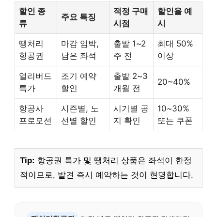
할인 종
적정 구매
할인율 예
주요 특징
류
시점
시
땡처리
마감 임박,
출발 1~2
최대 50%
항공권
남은 좌석
주 전
이상
얼리버드
조기 예약
출발 2~3
20~40%
특가
할인
개월 전
항공사
시즌별, 노
시기별 공
10~30%
프로모션
선별 할인
지 확인
또는 쿠폰
Tip:
항공권 특가 및 땡처리 상품은 좌석이 한정
적이므로, 발견 즉시 예약하는 것이 현명합니다.