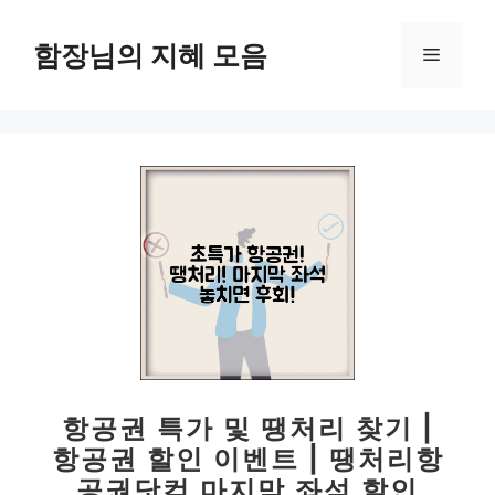
컨
텐
함장님의 지혜 모음
메
츠
로
뉴
건
너
뛰
기
항공권 특가 및 땡처리 찾기 |
항공권 할인 이벤트 | 땡처리항
공권닷컴 마지막 좌석 할인