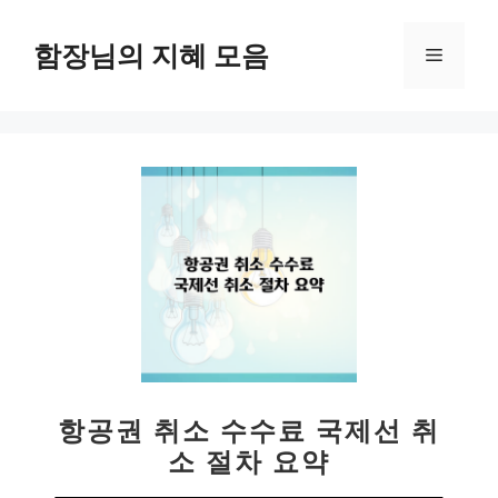
컨
텐
함장님의 지혜 모음
메
츠
로
뉴
건
너
뛰
기
항공권 취소 수수료 국제선 취
소 절차 요약