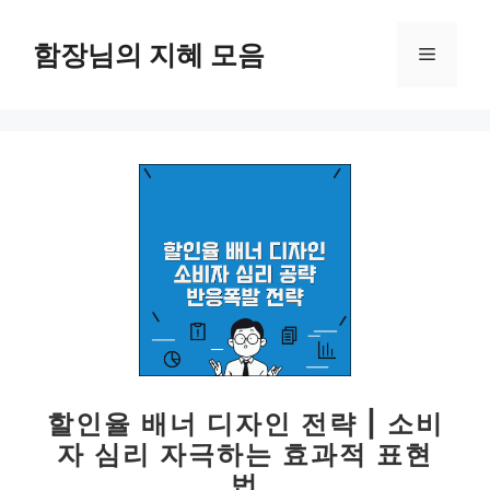
컨
텐
함장님의 지혜 모음
메
츠
로
뉴
건
너
뛰
기
할인율 배너 디자인 전략 | 소비
자 심리 자극하는 효과적 표현
법