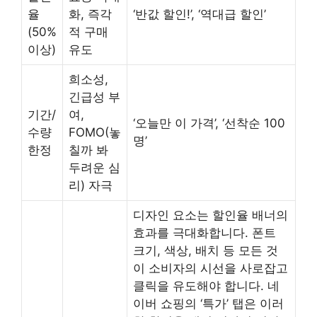
율
화, 즉각
‘반값 할인!’, ‘역대급 할인’
(50%
적 구매
이상)
유도
희소성,
긴급성 부
기간/
여,
‘오늘만 이 가격’, ‘선착순 100
수량
FOMO(놓
명’
한정
칠까 봐
두려운 심
리) 자극
디자인 요소는 할인율 배너의
효과를 극대화합니다. 폰트
크기, 색상, 배치 등 모든 것
이 소비자의 시선을 사로잡고
클릭을 유도해야 합니다. 네
이버 쇼핑의 ‘특가’ 탭은 이러