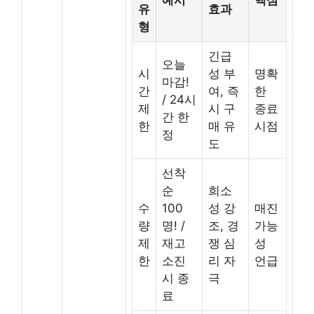
유
효과
형
긴급
오늘
시
성 부
명확
마감!
간
여, 즉
한
/ 24시
제
시 구
종료
간 한
한
매 유
시점
정
도
선착
순
희소
수
100
성 강
매진
량
명! /
조, 경
가능
제
재고
쟁 심
성
한
소진
리 자
언급
시 종
극
료