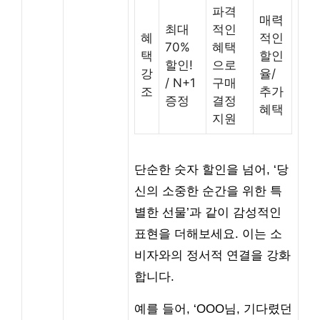
파격
매력
최대
적인
혜
적인
70%
혜택
택
할인
할인!
으로
강
율/
/ N+1
구매
조
추가
증정
결정
혜택
지원
단순한 숫자 할인을 넘어, ‘당
신의 소중한 순간을 위한 특
별한 선물’과 같이 감성적인
표현을 더해보세요. 이는 소
비자와의 정서적 연결을 강화
합니다.
예를 들어, ‘OOO님, 기다렸던