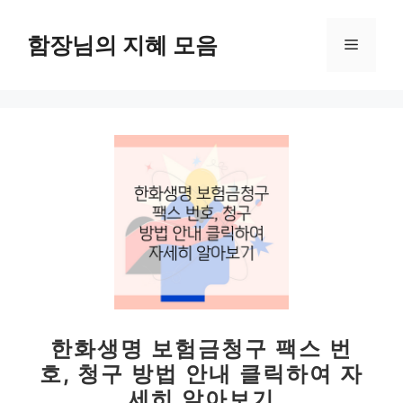
컨
텐
함장님의 지혜 모음
메
츠
로
뉴
건
너
뛰
기
한화생명 보험금청구 팩스 번
호, 청구 방법 안내 클릭하여 자
세히 알아보기