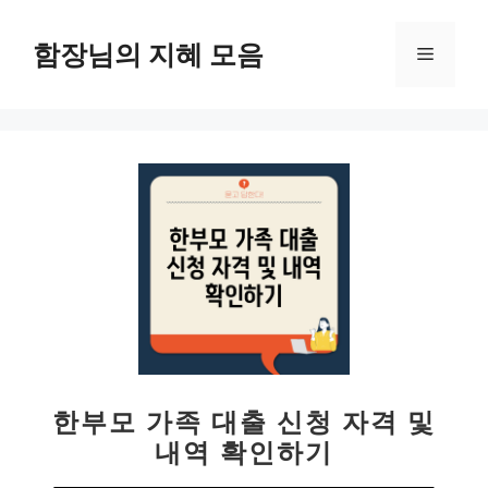
컨
텐
함장님의 지혜 모음
메
츠
로
뉴
건
너
뛰
기
한부모 가족 대출 신청 자격 및
내역 확인하기