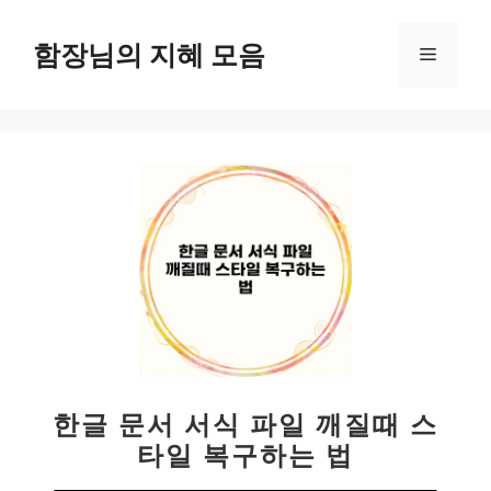
컨
텐
함장님의 지혜 모음
메
츠
로
뉴
건
너
뛰
기
한글 문서 서식 파일 깨질때 스
타일 복구하는 법