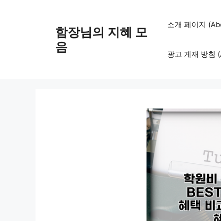
컨
텐
소개 페이지 (Abo
함장님의 지혜 모
츠
로
음
광고 게재 방침 (Adv
건
너
뛰
기