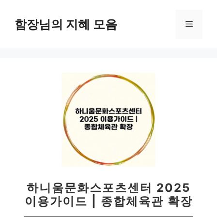
컨
텐
함장님의 지혜 모음
메
츠
로
뉴
건
너
뛰
기
하니움문화스포츠센터 2025
이용가이드 | 종합체육관 확장