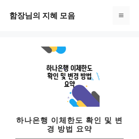
컨
텐
함장님의 지혜 모음
메
츠
로
뉴
건
너
뛰
기
하나은행 이체한도 확인 및 변
경 방법 요약