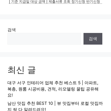
| 기준 지급일 대상 금액 | 제출서류 조회 정기신청 반기신청
검색
검색
최신 글
대구 서구 인테리어 업체 추천 베스트 5 | 아파트,
복층, 원룸 시공비용, 견적, 리모델링 꿀팁 공유해
요!
남산 맛집 추천 BEST 10 | 뷰 맛집부터 로컬 맛집까
지 싹 다 알려드려요!