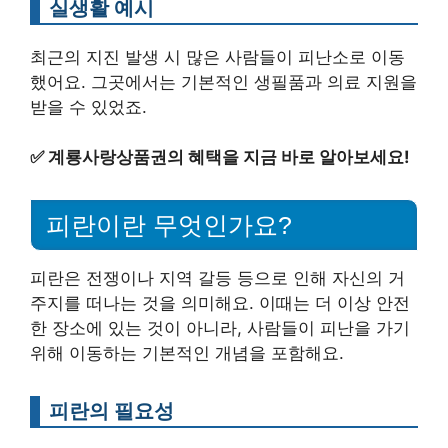
실생활 예시
최근의 지진 발생 시 많은 사람들이 피난소로 이동
했어요. 그곳에서는 기본적인 생필품과 의료 지원을
받을 수 있었죠.
✅
계룡사랑상품권의 혜택을 지금 바로 알아보세요!
피란이란 무엇인가요?
피란은 전쟁이나 지역 갈등 등으로 인해 자신의 거
주지를 떠나는 것을 의미해요. 이때는 더 이상 안전
한 장소에 있는 것이 아니라, 사람들이 피난을 가기
위해 이동하는 기본적인 개념을 포함해요.
피란의 필요성