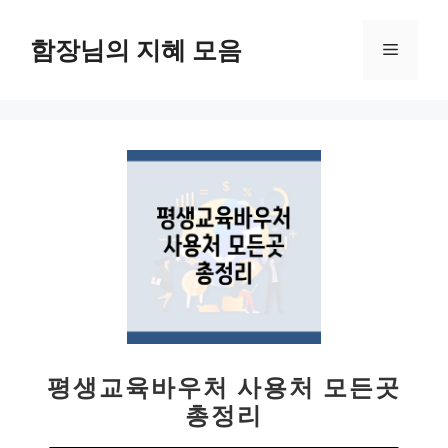
컨
텐
함장님의 지혜 모음
메
츠
로
뉴
건
너
뛰
기
평생교육바우처 사용처 모든곳
총정리