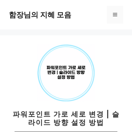
컨
텐
함장님의 지혜 모음
메
츠
로
뉴
건
너
뛰
기
파워포인트 가로 세로 변경 | 슬
라이드 방향 설정 방법