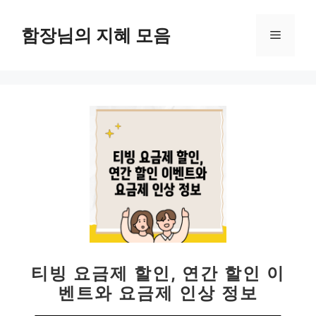
컨
텐
함장님의 지혜 모음
메
츠
로
뉴
건
너
뛰
기
티빙 요금제 할인, 연간 할인 이
벤트와 요금제 인상 정보