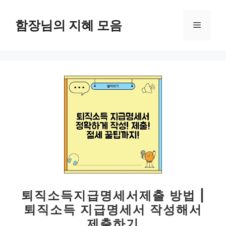
컨
텐
함장님의 지혜 모음
메
츠
로
뉴
건
너
뛰
기
퇴직소득지급명세서제출 방법 |
퇴직소득 지급명세서 작성해서
제출하기