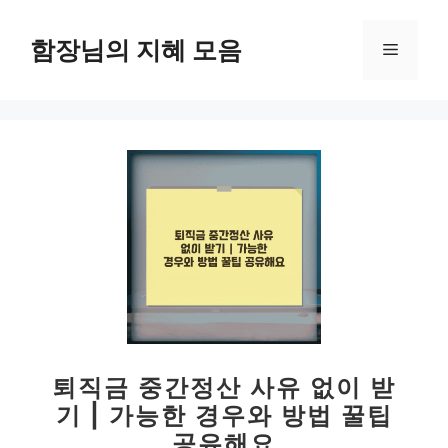
컨
텐
함장님의 지혜 모음
메
츠
로
뉴
건
너
뛰
기
퇴직금 중간정산 사유 없이 받
기 | 가능한 경우와 방법 꿀팁
공유해요