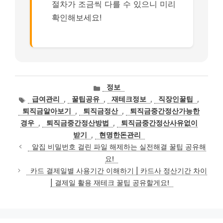
절차가 조금씩 다를 수 있으니 미리
확인해보세요!
카
정보
테
태
급여관리
,
꿀팁공유
,
재테크정보
,
직장인꿀팁
,
고
그
퇴직금알아보기
,
퇴직금정산
,
퇴직금중간정산가능한
리
경우
,
퇴직금중간정산방법
,
퇴직금중간정산사유없이
받기
,
현명한돈관리
알집 비밀번호 걸린 파일 해제하는 실전해결 꿀팁 공유해
요!
카드 결제일별 사용기간 이해하기 | 카드사 정산기간 차이
| 결제일 활용 재테크 꿀팁 공유할게요!