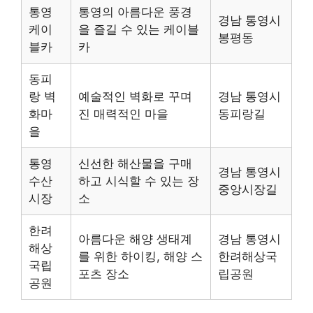
통영
통영의 아름다운 풍경
경남 통영시
케이
을 즐길 수 있는 케이블
봉평동
블카
카
동피
랑 벽
예술적인 벽화로 꾸며
경남 통영시
화마
진 매력적인 마을
동피랑길
을
통영
신선한 해산물을 구매
경남 통영시
수산
하고 시식할 수 있는 장
중앙시장길
시장
소
한려
아름다운 해양 생태계
경남 통영시
해상
를 위한 하이킹, 해양 스
한려해상국
국립
포츠 장소
립공원
공원