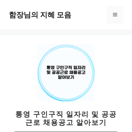
컨
텐
함장님의 지혜 모음
메
츠
로
뉴
건
너
뛰
기
통영 구인구직 일자리 및 공공
근로 채용공고 알아보기