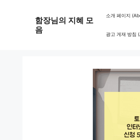
컨
텐
소개 페이지 (Abo
함장님의 지혜 모
츠
로
음
광고 게재 방침 (Adv
건
너
뛰
기