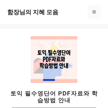
컨
텐
함장님의 지혜 모음
메
츠
로
뉴
건
너
뛰
기
토익 필수영단어 PDF자료와 학
습방법 안내