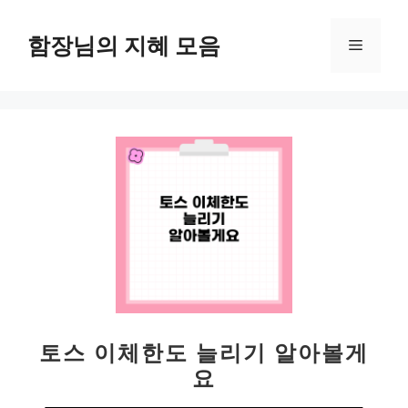
컨
텐
함장님의 지혜 모음
메
츠
로
뉴
건
너
뛰
기
토스 이체한도 늘리기 알아볼게
요