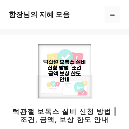
컨
텐
함장님의 지혜 모음
메
츠
로
뉴
건
너
뛰
기
턱관절 보톡스 실비 신청 방법 |
조건, 금액, 보상 한도 안내