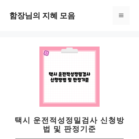
컨
텐
함장님의 지혜 모음
메
츠
로
뉴
건
너
뛰
기
택시 운전적성정밀검사 신청방
법 및 판정기준