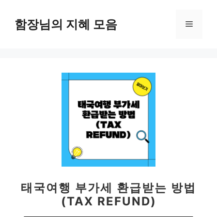
컨
텐
함장님의 지혜 모음
메
츠
로
뉴
건
너
뛰
기
태국여행 부가세 환급받는 방법
(TAX REFUND)