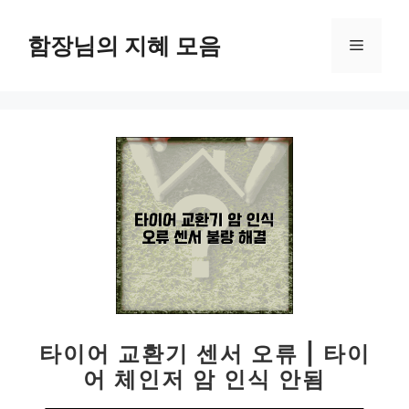
컨
텐
함장님의 지혜 모음
메
츠
로
뉴
건
너
뛰
기
타이어 교환기 센서 오류 | 타이
어 체인저 암 인식 안됨