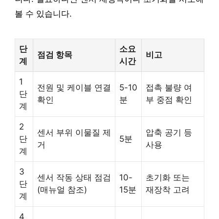
볼 수 있습니다.
단
소요
점검 항목
비고
계
시간
1
전원 및 케이블 연결
5-10
접촉 불량 여
단
확인
분
부 중점 확인
계
2
센서 부위 이물질 제
압축 공기 등
단
5분
거
사용
계
3
센서 작동 상태 점검
10-
초기화 또는
단
(매뉴얼 참조)
15분
재장착 고려
계
4