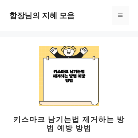
컨
텐
함장님의 지혜 모음
메
츠
로
뉴
건
너
뛰
기
키스마크 남기는법 제거하는 방
법 예방 방법