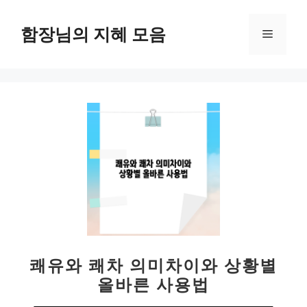
컨
텐
함장님의 지혜 모음
메
츠
로
뉴
건
너
뛰
기
쾌유와 쾌차 의미차이와 상황별
올바른 사용법