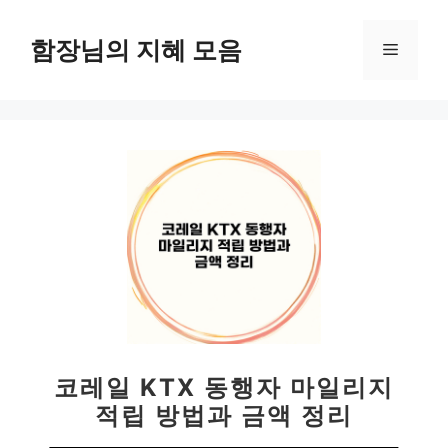
컨
텐
함장님의 지혜 모음
메
츠
로
뉴
건
너
뛰
기
코레일 KTX 동행자 마일리지
적립 방법과 금액 정리