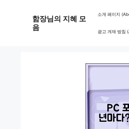
컨
텐
소개 페이지 (Abo
함장님의 지혜 모
츠
로
음
광고 게재 방침 (Adv
건
너
뛰
기