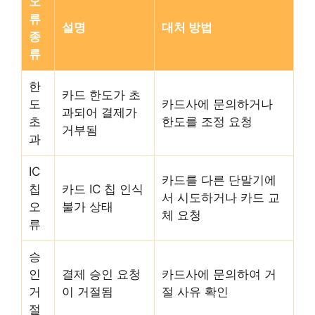
오
류
설명
대처 방법
종
류
한
카드 한도가 초
도
카드사에 문의하거나
과되어 결제가
초
한도를 조정 요청
거부됨
과
IC
카드를 다른 단말기에
칩
카드 IC 칩 인식
서 시도하거나 카드 교
오
불가 상태
체 요청
류
승
인
결제 승인 요청
카드사에 문의하여 거
거
이 거절됨
절 사유 확인
절