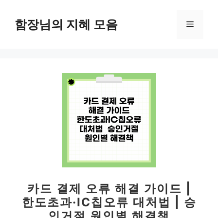
컨
텐
함장님의 지혜 모음
메
츠
로
뉴
건
너
뛰
기
카드 결제 오류 해결 가이드 |
한도초과·IC칩오류 대처법 | 승
인거절 원인별 해결책