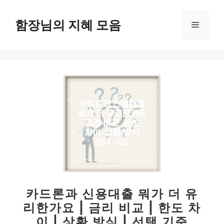
컨
텐
함장님의 지혜 모음
메
츠
로
뉴
건
너
뛰
기
카드론과 신용대출 뭐가 더 유
리한가요 | 금리 비교 | 한도 차
이 | 상환 방식 | 선택 기준