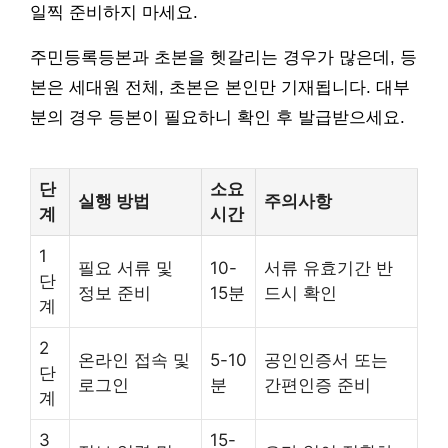
일찍 준비하지 마세요.
주민등록등본과 초본을 헷갈리는 경우가 많은데, 등
본은 세대원 전체, 초본은 본인만 기재됩니다. 대부
분의 경우 등본이 필요하니 확인 후 발급받으세요.
단
소요
실행 방법
주의사항
계
시간
1
필요 서류 및
10-
서류 유효기간 반
단
정보 준비
15분
드시 확인
계
2
온라인 접속 및
5-10
공인인증서 또는
단
로그인
분
간편인증 준비
계
3
15-