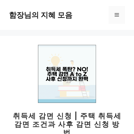
컨
텐
함장님의 지혜 모음
메
츠
로
뉴
건
너
뛰
기
취득세 감면 신청 | 주택 취득세
감면 조건과 사후 감면 신청 방
법