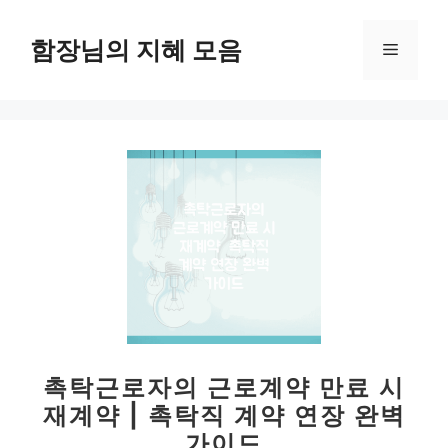
컨
텐
함장님의 지혜 모음
메
츠
로
뉴
건
너
뛰
기
촉탁근로자의 근로계약 만료 시
재계약 | 촉탁직 계약 연장 완벽
가이드