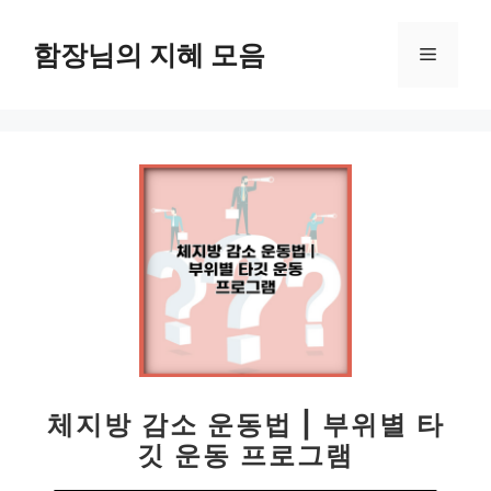
컨
텐
함장님의 지혜 모음
메
츠
로
뉴
건
너
뛰
기
체지방 감소 운동법 | 부위별 타
깃 운동 프로그램