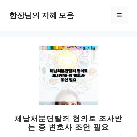
컨
텐
함장님의 지혜 모음
메
츠
로
뉴
건
너
뛰
기
체납처분면탈죄 혐의로 조사받
는 중 변호사 조언 필요