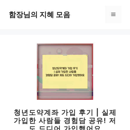
컨
텐
함장님의 지혜 모음
메
츠
로
뉴
건
너
뛰
기
청년도약계좌 가입 후기 | 실제
가입한 사람들 경험담 공유! 저
도 드디어 가입했어요