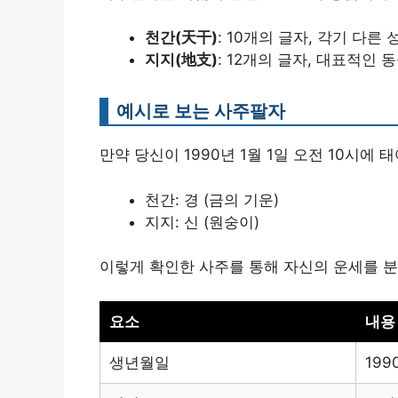
천간(天干)
: 10개의 글자, 각기 다른
지지(地支)
: 12개의 글자, 대표적인
예시로 보는 사주팔자
만약 당신이 1990년 1월 1일 오전 10시에
천간: 경 (금의 기운)
지지: 신 (원숭이)
이렇게 확인한 사주를 통해 자신의 운세를 분
요소
내용
생년월일
199