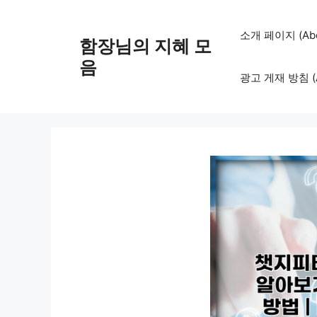
컨
텐
소개 페이지 (Abo
함장님의 지혜 모
츠
로
음
광고 게재 방침 (Adv
건
너
뛰
기