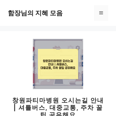
컨
텐
함장님의 지혜 모음
메
츠
로
뉴
건
너
뛰
기
창원파티마병원 오시는길 안내
| 셔틀버스, 대중교통, 주차 꿀
팁 공유해요