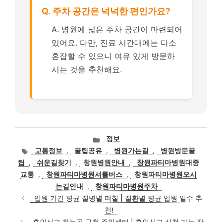
Q. 주차 공간은 넉넉한 편인가요?
A. 병원에 넓은 주차 공간이 마련되어
있어요. 다만, 진료 시간대에는 다소
혼잡할 수 있으니 여유 있게 방문하
시는 것을 추천해요.
카
정보
테
태
교통정보
,
꿀팁공유
,
병원가는길
,
병원방문꿀
고
그
팁
,
쉬운길찾기
,
창원병원안내
,
창원파티마병원대중
리
교통
,
창원파티마병원셔틀버스
,
창원파티마병원오시
는길안내
,
창원파티마병원주차
입원 기간 평균 질병별 며칠 | 질환별 평균 입원 일수 추
천!
혼인신고 하는곳 구청 주민센터 | 혼인신고 신청 가능 장